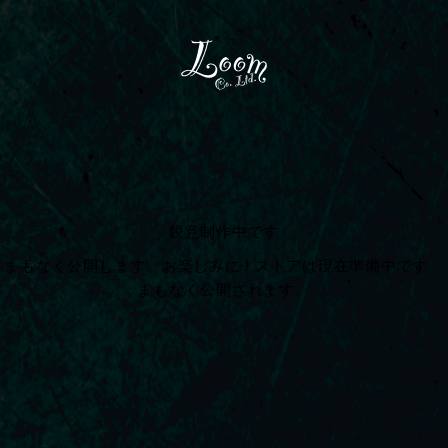
コ
ン
テ
ン
ツ
へ
ス
キ
ッ
プ
鋭意制作中です
まもなく公開します。お楽しみに ! ストアは現在準備中です。
まもなく公開されます。