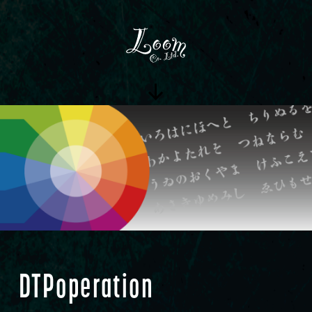
コ
ン
テ
ン
ツ
へ
ス
ス
キ
ク
ッ
ロ
プ
ー
ル
ダ
ウ
ン
DTPoperation