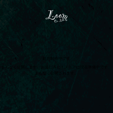
コ
ン
テ
ン
ツ
へ
ス
キ
ッ
プ
鋭意制作中です
まもなく公開します。お楽しみに ! ストアは現在準備中です。
まもなく公開されます。