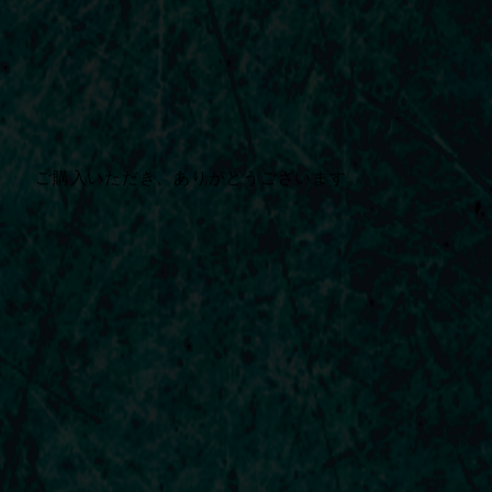
コ
ン
テ
ン
ツ
へ
ス
ご購入いただき、ありがとうございます。
キ
ッ
プ